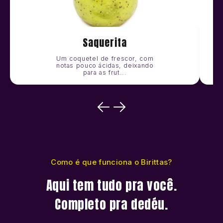
Saquerita
Um coquetel de frescor, com
notas pouco ácidas, deixando
para as frut...
Como é que funciona o Birittas?
Aqui tem tudo pra você.
Completo pra dedéu.