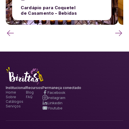
Cardápio para Coquetel
de Casamento – Bebidas
Institucional
Recursos
Permaneça conectado
Facebook
Home
Blog
Sobre
FAQ
Instagram
Catálogos
Linkedin
Serviços
Youtube