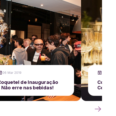
06 Mar 2019
24 Abr 2
Coquetel de Inauguração
Coquete
– Não erre nas bebidas!
Corpora
Valiosa