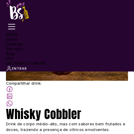
MENU
Sobre
Catálogo
Serviços
Blog
FAQ
ORÇAMENTO ONLINE
ENTRAR
Compartilhar drink:
Whisky Cobbler
Drink de corpo médio-alto, mas com sabores bem frutados e
doces, trazendo a presença de cítricos envolventes.