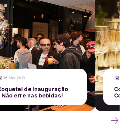
06 Mar 2019
24 Abr 2
Coquetel de Inauguração
Coquete
– Não erre nas bebidas!
Corpora
Valiosa