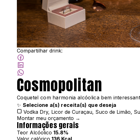
Compartilhar drink:
Cosmopolitan
Coquetel com harmonia alcóolica bem interessante
✨
Selecione a(s) receita(s) que deseja
Vodka Dry, Licor de Curaçau, Suco de Limão, S
Montar meu orçamento →
Informações gerais
Teor Alcóolico
15.8%
Valor calórico
136 Kcal